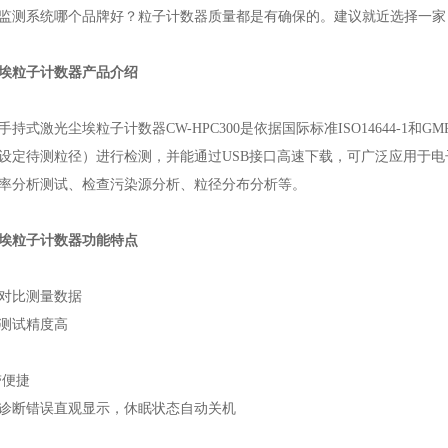
监测系统哪个品牌好？粒子计数器质量都是有确保的。建议就近选择一家
埃粒子计数器产品介绍
持式激光尘埃粒子计数器CW-HPC300是依据国际标准ISO14644-1
设定待测粒径）进行检测，并能通过USB接口高速下载，可广泛应用于
率分析测试、检查污染源分析、粒径分布分析等。
埃粒子计数器功能特点
对比测量数据
测试精度高
带便捷
诊断错误直观显示，休眠状态自动关机