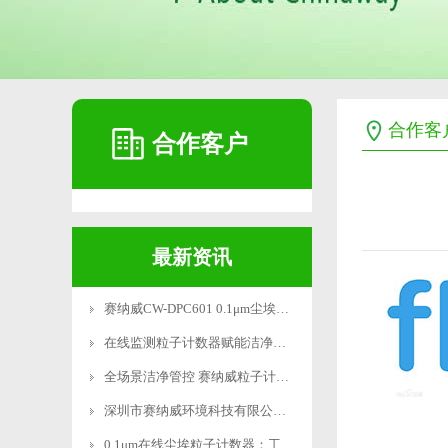
合作客
合作客户
最新资讯
赛纳威CW-DPC601 0.1μm尘埃粒子计数器获双权威认证
在线监测粒子计数器赋能洁净车间智能管控
全场景洁净管控 赛纳威粒子计数器覆盖半导体 / 锂电 / 医药 / 航空航天全行业
深圳市赛纳威环境科技有限公司携创新产品 “0.1um在线尘埃粒子计数器” 闪耀 2025 亚太洁净展
0.1μm在线尘埃粒子计数器：工业级精密监测新标杆